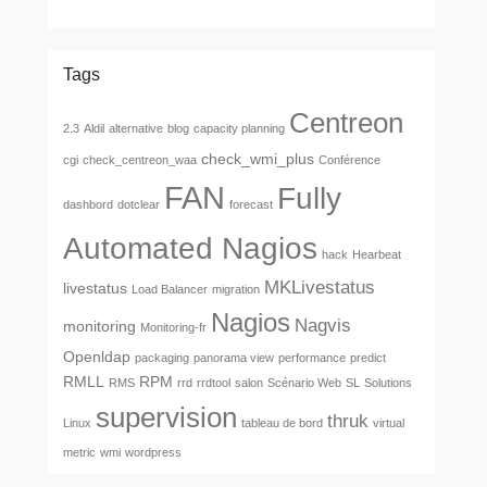
Tags
Centreon
2.3
Aldil
alternative
blog
capacity planning
check_wmi_plus
cgi
check_centreon_waa
Conférence
FAN
Fully
dashbord
dotclear
forecast
Automated Nagios
hack
Hearbeat
MKLivestatus
livestatus
Load Balancer
migration
Nagios
Nagvis
monitoring
Monitoring-fr
Openldap
packaging
panorama view
performance
predict
RMLL
RPM
RMS
rrd
rrdtool
salon
Scénario Web
SL
Solutions
supervision
thruk
Linux
tableau de bord
virtual
metric
wmi
wordpress