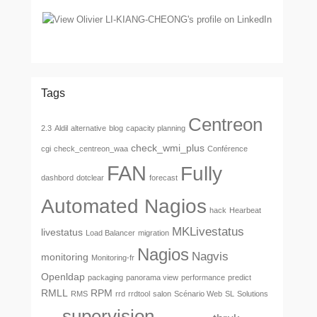
Tags
Centreon
2.3
Aldil
alternative
blog
capacity planning
check_wmi_plus
cgi
check_centreon_waa
Conférence
FAN
Fully
dashbord
dotclear
forecast
Automated Nagios
hack
Hearbeat
MKLivestatus
livestatus
Load Balancer
migration
Nagios
Nagvis
monitoring
Monitoring-fr
Openldap
packaging
panorama view
performance
predict
RMLL
RPM
RMS
rrd
rrdtool
salon
Scénario Web
SL
Solutions
supervision