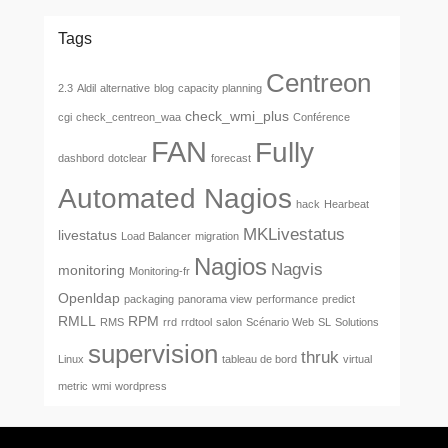
Tags
Centreon
2.3
Aldil
alternative
blog
capacity planning
check_wmi_plus
cgi
check_centreon_waa
Conférence
FAN
Fully
dashbord
dotclear
forecast
Automated Nagios
hack
Hearbeat
MKLivestatus
livestatus
Load Balancer
migration
Nagios
Nagvis
monitoring
Monitoring-fr
Openldap
packaging
panorama view
performance
predict
RMLL
RPM
RMS
rrd
rrdtool
salon
Scénario Web
SL
Solutions
supervision
thruk
Linux
tableau de bord
virtual
metric
wmi
wordpress