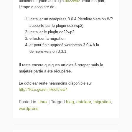
facilement grâce au plugin
dc22wp2
. Pour ma part,
l’étape a consisté de :
installer un wordpress 3.0.4 (dernière version WP
supporté par le plugin dc22wp2)
installer le plugin dc22wp2
effectuer la migration
et pour finir upgradé wordpress 3.0.4 à la
dernière version 3.3.1
Il reste encore quelques articles à retaper mais la
majeure partie a été récupérée.
Le dotclear reste néanmoins disponible sur
http://lkco.gezen.fr/dotclear/
Posted in
Linux
|
Tagged
blog
,
dotclear
,
migration
,
wordpress