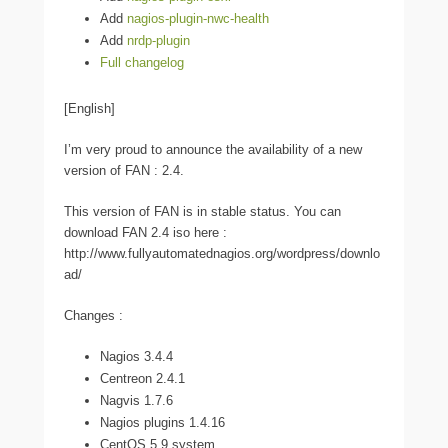
Add
nagios-plugin-nwc-health
Add
nrdp-plugin
Full changelog
[English]
I’m very proud to announce the availability of a new
version of FAN : 2.4.
This version of FAN is in stable status. You can
download FAN 2.4 iso here :
http://www.fullyautomatednagios.org/wordpress/downlo
ad/
Changes :
Nagios 3.4.4
Centreon 2.4.1
Nagvis 1.7.6
Nagios plugins 1.4.16
CentOS 5.9 system