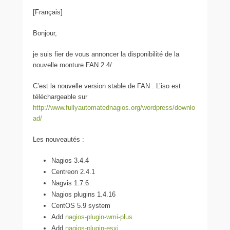
[Français]
Bonjour,
je suis fier de vous annoncer la disponibilité de la
nouvelle monture FAN 2.4/
C’est la nouvelle version stable de FAN . L’iso est
téléchargeable sur
http://www.fullyautomatednagios.org/wordpress/downlo
ad/
Les nouveautés :
Nagios 3.4.4
Centreon 2.4.1
Nagvis 1.7.6
Nagios plugins 1.4.16
CentOS 5.9 system
Add
nagios-plugin-wmi-plus
Add
nagios-plugin-esxi