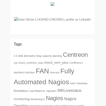
Tags
Centreon
2.3
Aldil
alternative
blog
capacity planning
check_wmi_plus
cgi
check_centreon_waa
Conférence
FAN
Fully
dashbord
dotclear
forecast
Automated Nagios
hack
Hearbeat
MKLivestatus
livestatus
Load Balancer
migration
Nagios
Nagvis
monitoring
Monitoring-fr
Openldap
packaging
panorama view
performance
predict