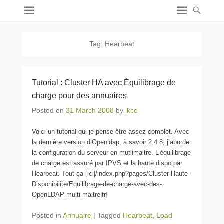
Tag:
Hearbeat
Tutorial : Cluster HA avec Équilibrage de
charge pour des annuaires
Posted on
31 March 2008
by
lkco
Voici un tutorial qui je pense être assez complet. Avec
la dernière version d’Openldap, à savoir 2.4.8, j’aborde
la configuration du serveur en mutlimaitre. L’équilibrage
de charge est assuré par IPVS et la haute dispo par
Hearbeat. Tout ça [ici|/index.php?pages/Cluster-Haute-
Disponibilite/Equilibrage-de-charge-avec-des-
OpenLDAP-multi-maitre|fr]
Posted in
Annuaire
|
Tagged
Hearbeat
,
Load