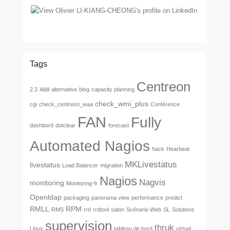
Tags
Centreon
2.3
Aldil
alternative
blog
capacity planning
check_wmi_plus
cgi
check_centreon_waa
Conférence
FAN
Fully
dashbord
dotclear
forecast
Automated Nagios
hack
Hearbeat
MKLivestatus
livestatus
Load Balancer
migration
Nagios
Nagvis
monitoring
Monitoring-fr
Openldap
packaging
panorama view
performance
predict
RMLL
RPM
RMS
rrd
rrdtool
salon
Scénario Web
SL
Solutions
supervision
thruk
Linux
tableau de bord
virtual