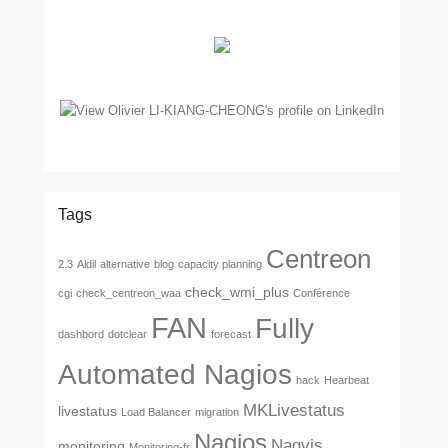
Tags
Centreon
2.3
Aldil
alternative
blog
capacity planning
check_wmi_plus
cgi
check_centreon_waa
Conférence
FAN
Fully
dashbord
dotclear
forecast
Automated Nagios
hack
Hearbeat
MKLivestatus
livestatus
Load Balancer
migration
Nagios
Nagvis
monitoring
Monitoring-fr