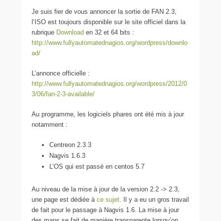
Je suis fier de vous annoncer la sortie de FAN 2.3,
l’ISO est toujours disponible sur le site officiel dans la
rubrique
Download
en 32 et 64 bits :
http://www.fullyautomatednagios.org/wordpress/downlo
ad/
L’annonce officielle :
http://www.fullyautomatednagios.org/wordpress/2012/0
3/06/fan-2-3-available/
Au programme, les logiciels phares ont été mis à jour
notamment :
Centreon 2.3.3
Nagvis 1.6.3
L’OS qui est passé en centos 5.7
Au niveau de la mise à jour de la version 2.2 -> 2.3,
une page est dédiée à
ce sujet
. Il y a eu un gros travail
de fait pour le passage à Nagvis 1.6. La mise à jour
des maps se fait de manière transparente lorsqu’on