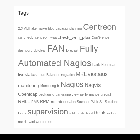
Tags
Centreon
2.3
Aldil
alternative
blog
capacity planning
check_wmi_plus
cgi
check_centreon_waa
Conférence
FAN
Fully
dashbord
dotclear
forecast
Automated Nagios
hack
Hearbeat
MKLivestatus
livestatus
Load Balancer
migration
Nagios
Nagvis
monitoring
Monitoring-fr
Openldap
packaging
panorama view
performance
predict
RMLL
RPM
RMS
rrd
rrdtool
salon
Scénario Web
SL
Solutions
supervision
thruk
Linux
tableau de bord
virtual
metric
wmi
wordpress