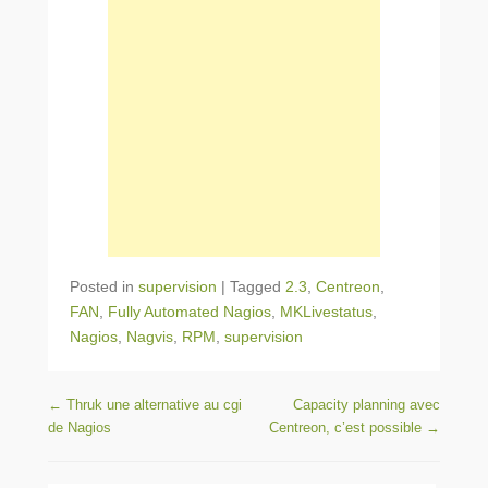
Posted in
supervision
|
Tagged
2.3
,
Centreon
,
FAN
,
Fully Automated Nagios
,
MKLivestatus
,
Nagios
,
Nagvis
,
RPM
,
supervision
Post navigation
←
Thruk une alternative au cgi
Capacity planning avec
de Nagios
Centreon, c’est possible
→