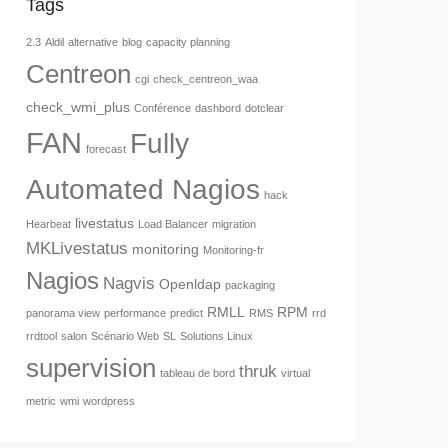
Tags
2.3
Aldil
alternative
blog
capacity planning
Centreon
cgi
check_centreon_waa
check_wmi_plus
Conférence
dashbord
dotclear
FAN
Fully
forecast
Automated Nagios
hack
livestatus
Hearbeat
Load Balancer
migration
MKLivestatus
monitoring
Monitoring-fr
Nagios
Nagvis
Openldap
packaging
RMLL
RPM
panorama view
performance
predict
RMS
rrd
rrdtool
salon
Scénario Web
SL
Solutions Linux
supervision
thruk
tableau de bord
virtual
metric
wmi
wordpress