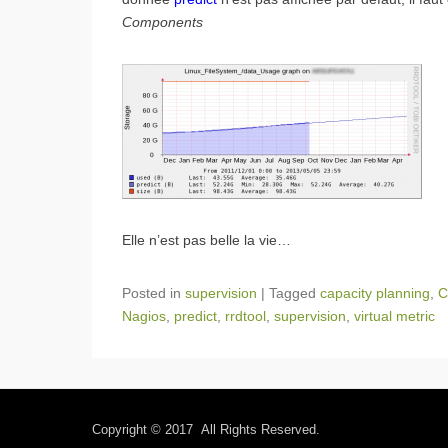
Components
Elle n’est pas belle la vie…
Posted in
supervision
|
Tagged
capacity planning
,
C
Nagios
,
predict
,
rrdtool
,
supervision
,
virtual metric
Copyright © 2017
All Rights Reserved.