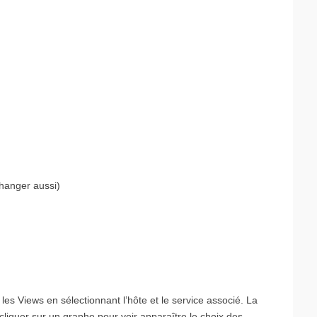
changer aussi)
 les Views en sélectionnant l’hôte et le service associé. La
t cliquer sur un graphe pour voir apparaître le choix des