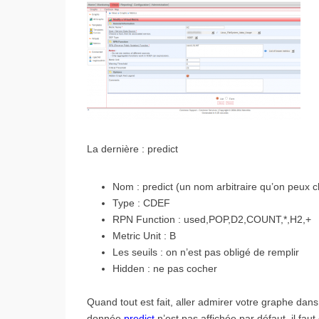
La dernière : predict
Nom : predict (un nom arbitraire qu’on peux 
Type : CDEF
RPN Function : used,POP,D2,COUNT,*,H2,+
Metric Unit : B
Les seuils : on n’est pas obligé de remplir
Hidden : ne pas cocher
Quand tout est fait, aller admirer votre graphe dans
donnée
predict
n’est pas affichée par défaut, il fau