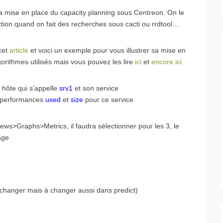
ur la mise en place du capacity planning sous Centreon. On le
ction quand on fait des recherches sous cacti ou rrdtool…
 cet
article
et voici un exemple pour vous illustrer sa mise en
orithmes utilisés mais vous pouvez les lire
ici
et
encore ici
hôte qui s’appelle
srv1
et son service
e performances
used
et
size
pour ce service
ews>Graphs>Metrics, il faudra sélectionner pour les 3, le
age
 changer mais à changer aussi dans predict)