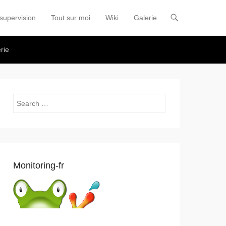
supervision
Tout sur moi
Wiki
Galerie
u
nt
rie
Search
Monitoring-fr