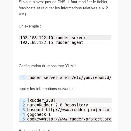
Si vous n’avez pas de DNS, il faut modifier le fichier
/etc/hosts et rajouter les informations relatives aux 2
VMs
Un exemple :
192.168.122.10 rudder-server

192.168.122.15 rudder-agent
Configuration du repository YUM :
rudder-server # vi /etc/yum.repos.d/rudder.r
copier les informations suivantes :
1

[Rudder_2.8]

2

name=Rudder 2.8 Repository

3

baseurl=http://www.rudder-project.org/rpm-2.8
4

gpgcheck=1

gpgkey=http://www.rudder-project.org/rpm-2.8
Puis lancer l’install :