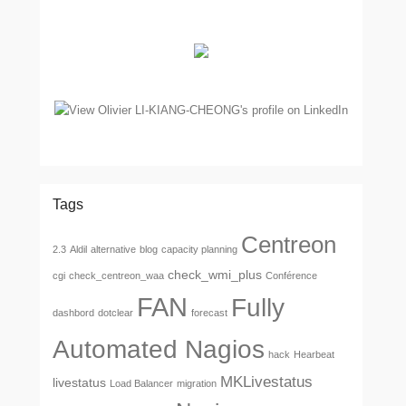
Tags
Centreon
2.3
Aldil
alternative
blog
capacity planning
check_wmi_plus
cgi
check_centreon_waa
Conférence
FAN
Fully
dashbord
dotclear
forecast
Automated Nagios
hack
Hearbeat
MKLivestatus
livestatus
Load Balancer
migration