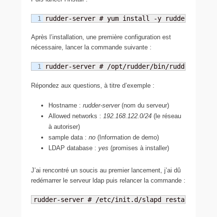
rudder-server # yum install -y rudder-server
Après l’installation, une première configuration est
nécessaire, lancer la commande suivante :
rudder-server # /opt/rudder/bin/rudder-init.
Répondez aux questions, à titre d’exemple :
Hostname :
rudder-server
(nom du serveur)
Allowed networks :
192.168.122.0/24
(le réseau
à autoriser)
sample data :
no
(Information de demo)
LDAP database :
yes
(promises à installer)
J’ai rencontré un soucis au premier lancement, j’ai dû
redémarrer le serveur ldap puis relancer la commande :
rudder-server # /etc/init.d/slapd restart