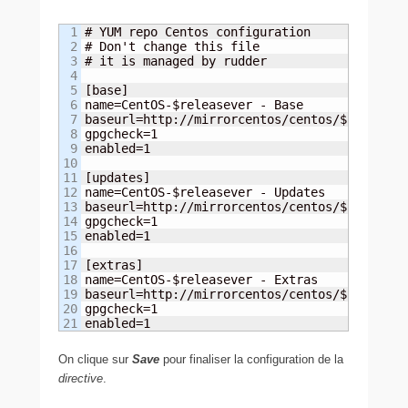
1

# YUM repo Centos configuration

2

# Don't change this file

3

# it is managed by rudder

4

5

[base]

6

name=CentOS-$releasever - Base

7

baseurl=http://mirrorcentos/centos/$releaseve
8

gpgcheck=1

9

enabled=1

10

11

[updates]

12

name=CentOS-$releasever - Updates

13

baseurl=http://mirrorcentos/centos/$releaseve
14

gpgcheck=1

15

enabled=1

16

17

[extras]

18

name=CentOS-$releasever - Extras

19

baseurl=http://mirrorcentos/centos/$releaseve
20

gpgcheck=1

enabled=1
On clique sur
Save
pour finaliser la configuration de la
directive
.