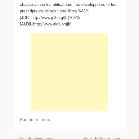
chaque année les utilisateurs, les développeurs et les
prescripteurs de solutions libres.%%%
[JDLL|http://www.jdll.org/|fr]%%%
[ALDIL|http://www.aldil.org|fr]
Posted in
Linux
Post navigation
←
Test de migration de
Jeudi du libre à Lyon
→