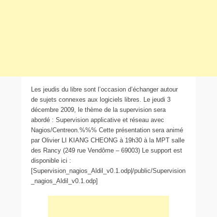
Les jeudis du libre sont l’occasion d’échanger autour
de sujets connexes aux logiciels libres. Le jeudi 3
décembre 2009, le thème de la supervision sera
abordé : Supervision applicative et réseau avec
Nagios/Centreon.%%% Cette présentation sera animé
par Olivier LI KIANG CHEONG à 19h30 à la MPT salle
des Rancy (249 rue Vendôme – 69003) Le support est
disponible ici :
[Supervision_nagios_Aldil_v0.1.odp|/public/Supervision
_nagios_Aldil_v0.1.odp]