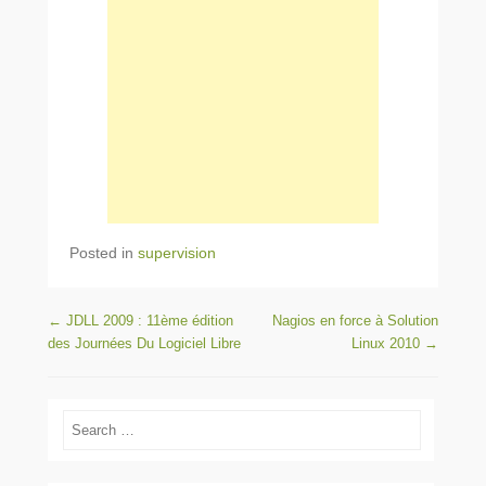
Posted in
supervision
Post navigation
←
JDLL 2009 : 11ème édition
Nagios en force à Solution
des Journées Du Logiciel Libre
Linux 2010
→
Search