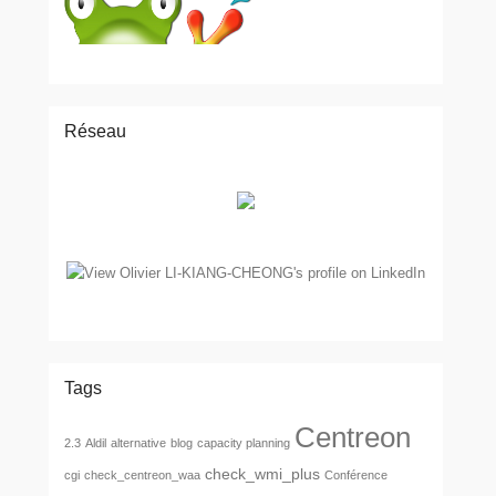
Réseau
Tags
Centreon
2.3
Aldil
alternative
blog
capacity planning
check_wmi_plus
cgi
check_centreon_waa
Conférence