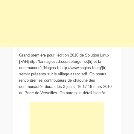
Grand première pour l’édition 2010 de Solution Linux,
[FAN|http://fannagioscd.sourceforge.net|fr] et la
communauté [Nagios-fr|http://www.nagios-fr.org/|fr]
seront présents sur le village associatif. On pourra
rencontrer les contributeurs de chacune des
communautés durant les 3 jours, 16-17-18 mars 2010
au Porte de Versailles. On aura plus détail bientôt….