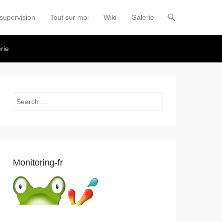
supervision
Tout sur moi
Wiki
Galerie
u
nt
rie
Search
Monitoring-fr