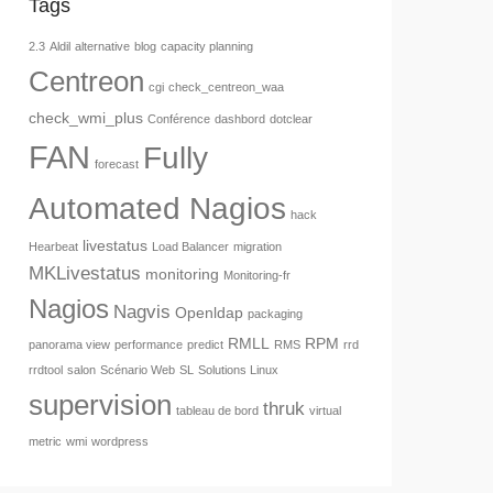
Tags
2.3
Aldil
alternative
blog
capacity planning
Centreon
cgi
check_centreon_waa
check_wmi_plus
Conférence
dashbord
dotclear
FAN
Fully
forecast
Automated Nagios
hack
livestatus
Hearbeat
Load Balancer
migration
MKLivestatus
monitoring
Monitoring-fr
Nagios
Nagvis
Openldap
packaging
RMLL
RPM
panorama view
performance
predict
RMS
rrd
rrdtool
salon
Scénario Web
SL
Solutions Linux
supervision
thruk
tableau de bord
virtual
metric
wmi
wordpress